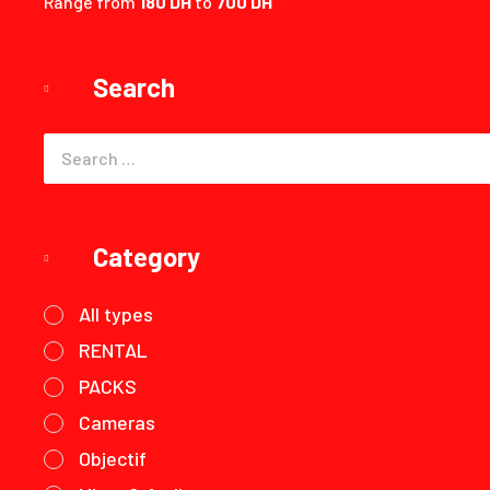
Range from
180 DH
to
700 DH
Search
Category
All types
RENTAL
PACKS
Cameras
Objectif