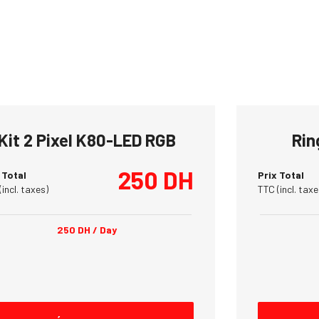
Kit 2 Pixel K80-LED RGB
Rin
250
DH
 Total
Prix Total
(incl. taxes)
TTC (incl. taxe
250
DH
/ Day