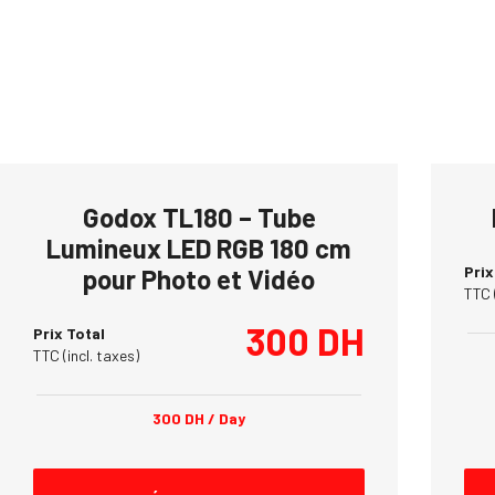
Godox TL180 – Tube
Lumineux LED RGB 180 cm
Prix
pour Photo et Vidéo
TTC 
300
DH
Prix Total
TTC (incl. taxes)
300
DH
/ Day